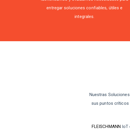
entregar soluciones confiables, útiles e
integrales.
Nuestras Soluciones 
sus puntos críticos
FLEISCHMANN
IoT 