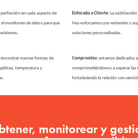
 perfección en cada aspecto de
Enfocado a Cliente:
La satisfacción
n el monitoreo de datos para que
Nos esforzamos por entender y supe
decisiones.
soluciones personalizadas.
 encontrar nuevas formas de
Compromiso:
estamos dedicados a 
rgéticas, temperatura y
comprometiéndonos a superar las ex
e.
fortaleciendo la relación con servic
tener, monitorear y gesti