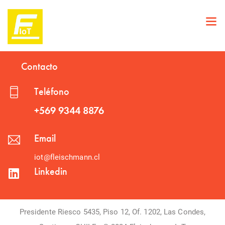
Contacto
Teléfono
+569 9344 8876
Email
iot@fleischmann.cl
Linkedin
Presidente Riesco 5435, Piso 12, Of. 1202, Las Condes,