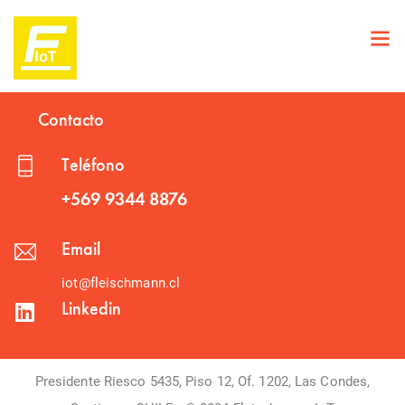
Contacto
Teléfono
+569 9344 8876
Email
iot@fleischmann.cl
Linkedin
Presidente Riesco 5435, Piso 12, Of. 1202, Las Condes,