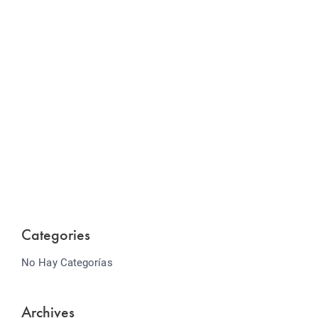
Website Optimization
Lorem ipsum dolor sit amet consectetur adipiscing
elit sed do...
Categories
No Hay Categorías
Archives