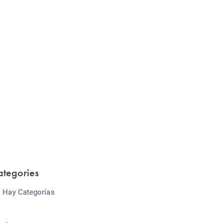
Website Optimization
Lorem ipsum dolor sit amet consectetur
adipiscing elit sed do...
ategories
 Hay Categorías