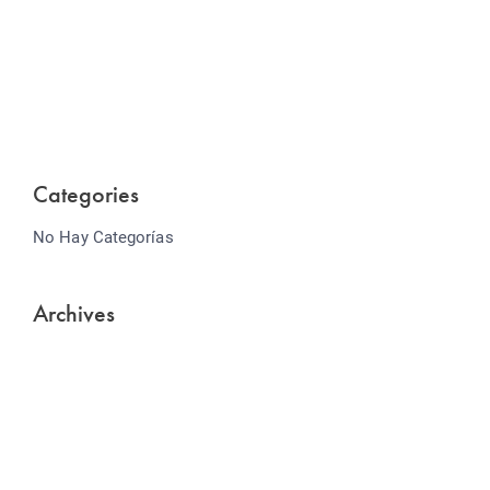
Website Optimization
Lorem ipsum dolor sit amet consectetur adipiscing
elit sed do...
Categories
No Hay Categorías
Archives