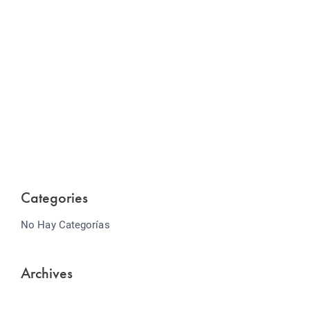
Website Optimization
Lorem ipsum dolor sit amet consectetur adipiscing
elit sed do...
Categories
No Hay Categorías
Archives