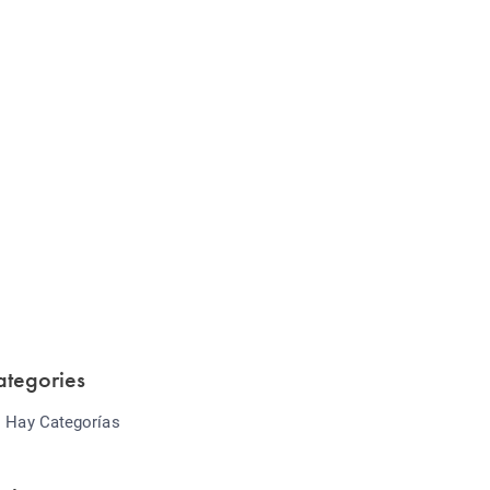
Website Optimization
Lorem ipsum dolor sit amet consectetur
adipiscing elit sed do...
ategories
 Hay Categorías