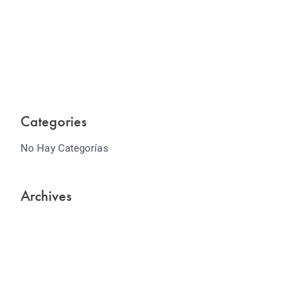
Website Optimization
Lorem ipsum dolor sit amet consectetur adipiscing
elit sed do...
Categories
No Hay Categorías
Archives