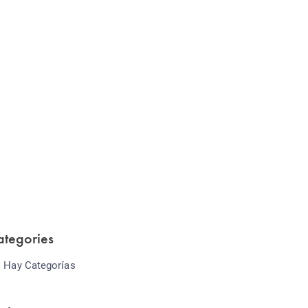
Website Optimization
Lorem ipsum dolor sit amet consectetur
adipiscing elit sed do...
ategories
 Hay Categorías