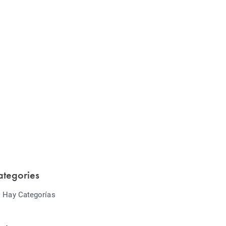
Website Optimization
Lorem ipsum dolor sit amet consectetur
adipiscing elit sed do...
ategories
 Hay Categorías