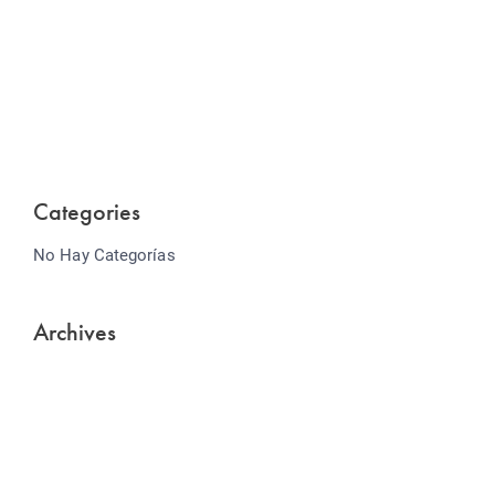
Website Optimization
Lorem ipsum dolor sit amet consectetur adipiscing
elit sed do...
Categories
No Hay Categorías
Archives