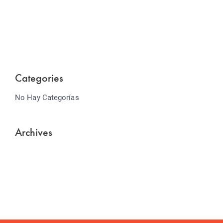
Lorem ipsum dolor sit amet consectetur adipiscing
elit sed do...
Categories
No Hay Categorías
Archives