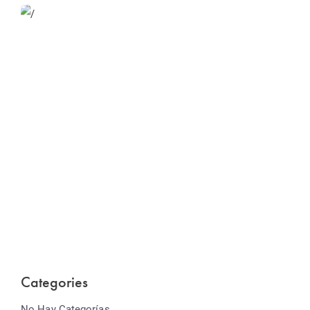
Website Optimization
Lorem ipsum dolor sit amet consectetur adipiscing
elit sed do...
Categories
No Hay Categorías