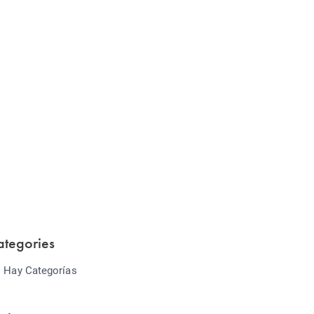
Website Optimization
Lorem ipsum dolor sit amet consectetur
adipiscing elit sed do...
ategories
 Hay Categorías