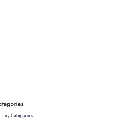
Website Optimization
Lorem ipsum dolor sit amet consectetur
adipiscing elit sed do...
ategories
 Hay Categorías