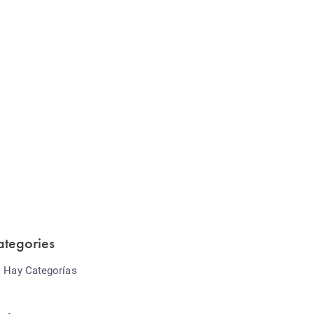
Website Optimization
Lorem ipsum dolor sit amet consectetur
adipiscing elit sed do...
ategories
 Hay Categorías