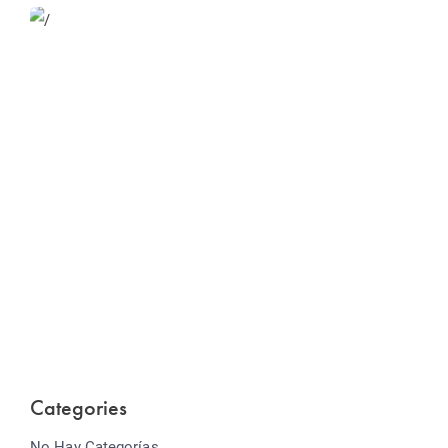
Website Optimization
Lorem ipsum dolor sit amet consectetur adipiscing
elit sed do...
Categories
No Hay Categorías