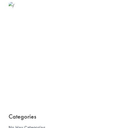
Website Optimization
Lorem ipsum dolor sit amet consectetur adipiscing
elit sed do...
Categories
No Hay Categorías