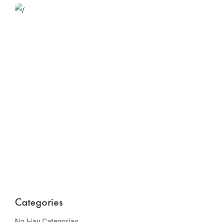
Website Optimization
Lorem ipsum dolor sit amet consectetur adipiscing
elit sed do...
Categories
No Hay Categorías