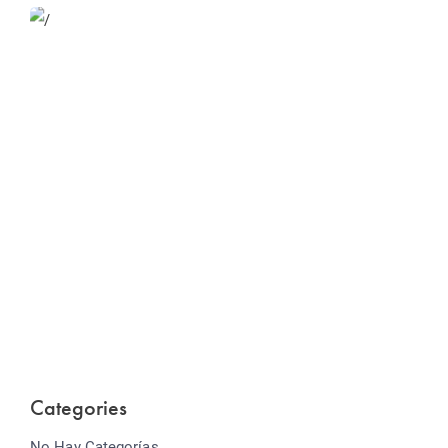
Website Optimization
Lorem ipsum dolor sit amet consectetur adipiscing
elit sed do...
Categories
No Hay Categorías