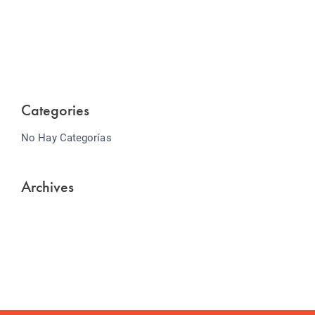
Lorem ipsum dolor sit amet consectetur adipiscing
elit sed do...
Categories
No Hay Categorías
Archives