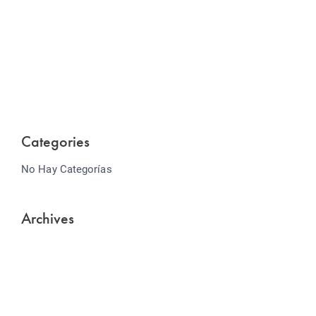
Website Optimization
Lorem ipsum dolor sit amet consectetur adipiscing
elit sed do...
Categories
No Hay Categorías
Archives