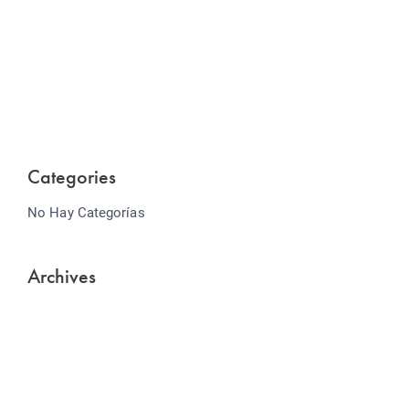
Website Optimization
Lorem ipsum dolor sit amet consectetur adipiscing
elit sed do...
Categories
No Hay Categorías
Archives