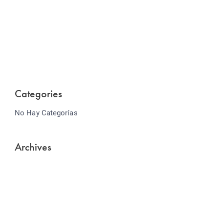
Website Optimization
Lorem ipsum dolor sit amet consectetur adipiscing
elit sed do...
Categories
No Hay Categorías
Archives