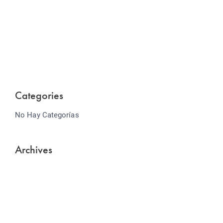
Website Optimization
Lorem ipsum dolor sit amet consectetur adipiscing
elit sed do...
Categories
No Hay Categorías
Archives