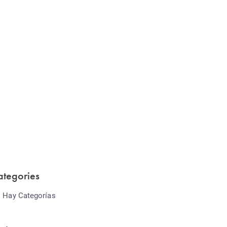
Website Optimization
Lorem ipsum dolor sit amet consectetur
adipiscing elit sed do...
ategories
 Hay Categorías