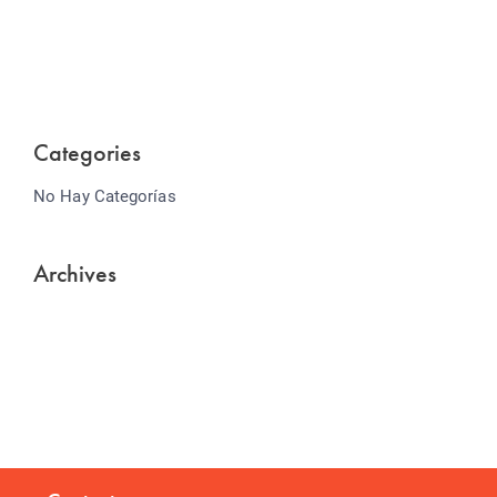
Lorem ipsum dolor sit amet consectetur adipiscing
elit sed do...
Categories
No Hay Categorías
Archives