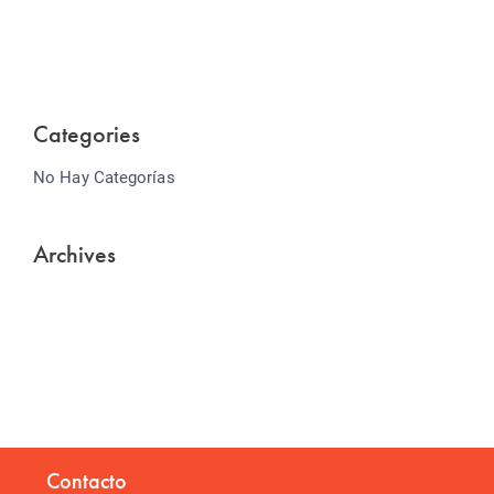
Lorem ipsum dolor sit amet consectetur adipiscing
elit sed do...
Categories
No Hay Categorías
Archives
Contacto