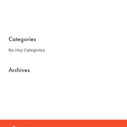
Lorem ipsum dolor sit amet consectetur adipiscing
elit sed do...
Categories
No Hay Categorías
Archives