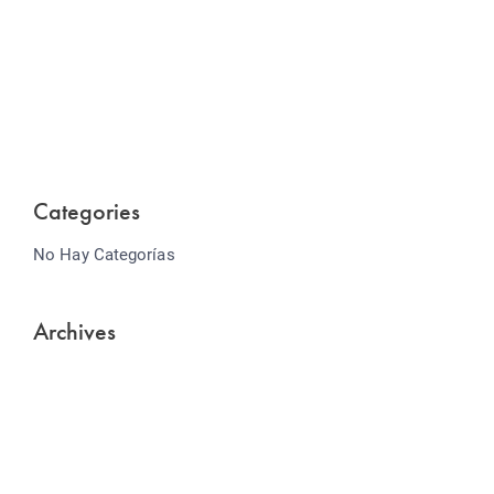
Website Optimization
Lorem ipsum dolor sit amet consectetur adipiscing
elit sed do...
Categories
No Hay Categorías
Archives