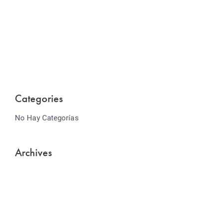
Website Optimization
Lorem ipsum dolor sit amet consectetur adipiscing
elit sed do...
Categories
No Hay Categorías
Archives