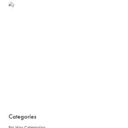
Website Optimization
Lorem ipsum dolor sit amet consectetur adipiscing
elit sed do...
Categories
No Hay Categorías