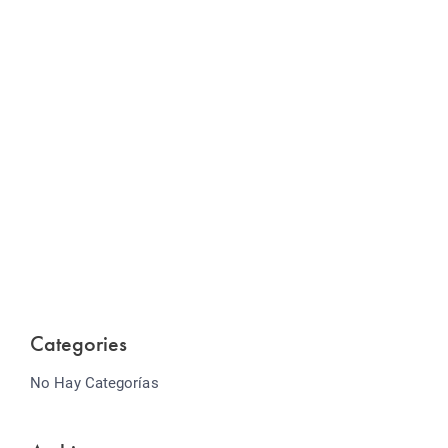
Website Optimization
Lorem ipsum dolor sit amet consectetur adipiscing
elit sed do...
Categories
No Hay Categorías