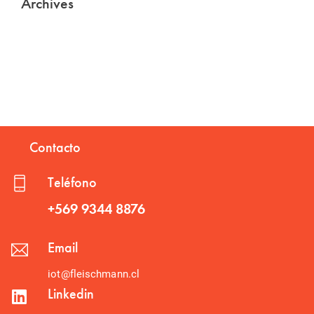
Archives
Contacto
Teléfono
+569 9344 8876
Email
iot@fleischmann.cl
Linkedin