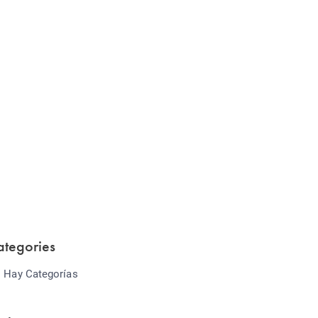
Website Optimization
Lorem ipsum dolor sit amet consectetur
adipiscing elit sed do...
ategories
 Hay Categorías