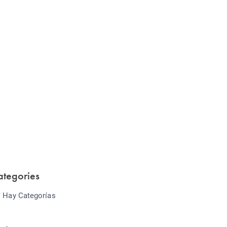
Website Optimization
Lorem ipsum dolor sit amet consectetur
adipiscing elit sed do...
ategories
 Hay Categorías