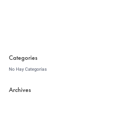
Website Optimization
Lorem ipsum dolor sit amet consectetur adipiscing
elit sed do...
Categories
No Hay Categorías
Archives