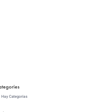
Website Optimization
Lorem ipsum dolor sit amet consectetur
adipiscing elit sed do...
ategories
 Hay Categorías