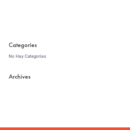
Lorem ipsum dolor sit amet consectetur adipiscing
elit sed do...
Categories
No Hay Categorías
Archives