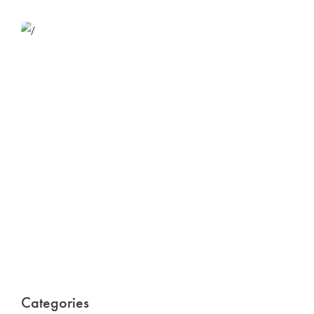
Website Optimization
Lorem ipsum dolor sit amet consectetur adipiscing
elit sed do...
Categories