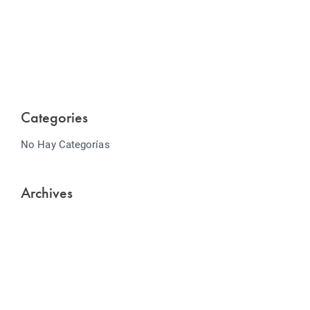
Website Optimization
Lorem ipsum dolor sit amet consectetur adipiscing
elit sed do...
Categories
No Hay Categorías
Archives