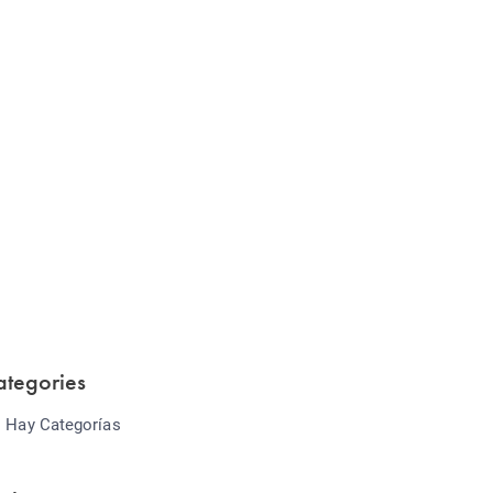
Website Optimization
Lorem ipsum dolor sit amet consectetur
adipiscing elit sed do...
ategories
 Hay Categorías