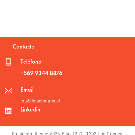
Contacto
Teléfono
+569 9344 8876
Email
iot@fleischmann.cl
Linkedin
Presidente Riesco 5435, Piso 12, Of. 1202, Las Condes,