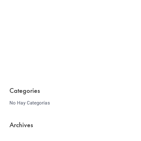
Website Optimization
Lorem ipsum dolor sit amet consectetur adipiscing
elit sed do...
Categories
No Hay Categorías
Archives