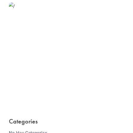
Website Optimization
Lorem ipsum dolor sit amet consectetur adipiscing
elit sed do...
Categories
No Hay Categorías