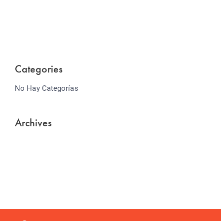
Lorem ipsum dolor sit amet consectetur adipiscing
elit sed do...
Categories
No Hay Categorías
Archives