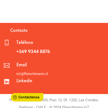
Contacto
Teléfono
+569 9344 8876
Email
iot@fleischmann.cl
Linkedin
Presidente Riesco 5435, Piso 12, Of. 1202, Las Condes,
Santiago - CHILE - © 2024 Fleischmann IoT