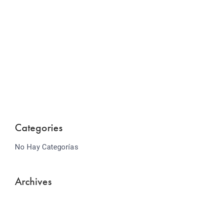
Website Optimization
Lorem ipsum dolor sit amet consectetur adipiscing
elit sed do...
Categories
No Hay Categorías
Archives