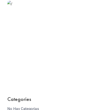
Website Optimization
Lorem ipsum dolor sit amet consectetur adipiscing
elit sed do...
Categories
No Hay Categorías