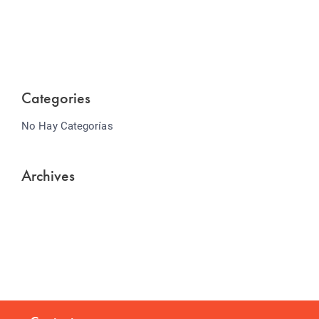
Lorem ipsum dolor sit amet consectetur adipiscing
elit sed do...
Categories
No Hay Categorías
Archives