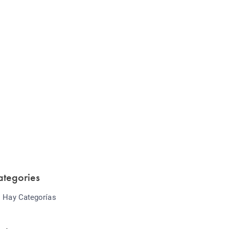
Website Optimization
Lorem ipsum dolor sit amet consectetur
adipiscing elit sed do...
ategories
 Hay Categorías