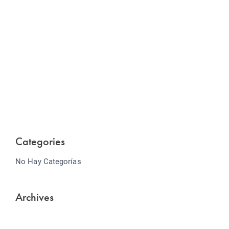
Website Optimization
Lorem ipsum dolor sit amet consectetur adipiscing
elit sed do...
Categories
No Hay Categorías
Archives